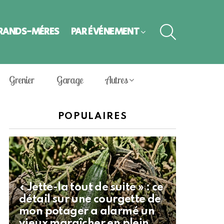
SEARCH
GRANDS-MÈRES
PAR ÉVÈNEMENT
Grenier
Garage
Autres
POPULAIRES
« Jette-la tout de suite » : ce
détail sur une courgette de
mon potager a alarmé un
vieux maraîcher en plein