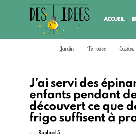
ACCUEIL
B
Jardin
Terrasse
Cuisine
J’ai servi des épina
enfants pendant des
découvert ce que d
frigo suffisent à pr
par
Raphael S