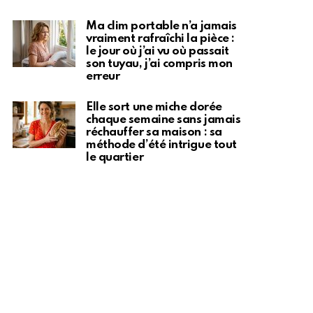
Ma clim portable n’a jamais
vraiment rafraîchi la pièce :
le jour où j’ai vu où passait
son tuyau, j’ai compris mon
erreur
Elle sort une miche dorée
chaque semaine sans jamais
réchauffer sa maison : sa
méthode d’été intrigue tout
le quartier