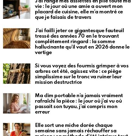
J’ai rangé mes assiettes en pile toute ma
vie : le jour où une amie a ouvert mon
placard de cuisine, elle m’a montré ce
que je faisais de travers
J’ai failli jeter ce gigantesque fauteuil
tressé des années 70 en le trouvant
complètement ringard : la somme
hallucinante qu’il vaut en 2026 donne le
vertige
Si vous voyez des fourmis grimper à vos
arbres cet été, agissez vite : ce piège
simplissime sur le tronc va ruiner leur
mission destructrice
Ma clim portable n’a jamais vraiment
rafraîchi la pièce : le jour où j’ai vu où
passait son tuyau, j’ai compris mon
erreur
Elle sort une miche dorée chaque
semaine sans jamais réchauffer sa