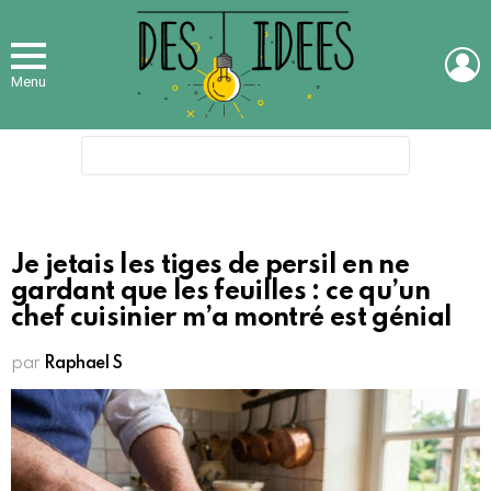
L
Menu
Search
for:
Je jetais les tiges de persil en ne
gardant que les feuilles : ce qu’un
chef cuisinier m’a montré est génial
par
Raphael S