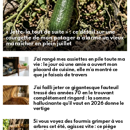
« Jette-la tout de suite » : ce détail sur une
courgette de mon potager a alarmé un vieux
maraîcher en plein juillet
J’ai rangé mes assiettes en pile toute ma
vie : le jour où une amie a ouvert mon
placard de cuisine, elle m’a montré ce
que je faisais de travers
J’ai failli jeter ce gigantesque fauteuil
tressé des années 70 en le trouvant
complètement ringard : la somme
hallucinante qu’il vaut en 2026 donne le
vertige
Si vous voyez des fourmis grimper à vos
arbres cet été, agissez vite : ce piège