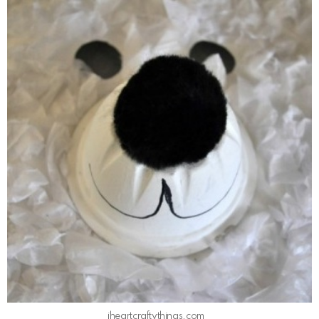
iheartcraftythings.com