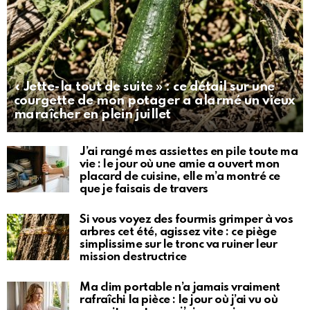
« Jette-la tout de suite » : ce détail sur une
courgette de mon potager a alarmé un vieux
maraîcher en plein juillet
J’ai rangé mes assiettes en pile toute ma
vie : le jour où une amie a ouvert mon
placard de cuisine, elle m’a montré ce
que je faisais de travers
Si vous voyez des fourmis grimper à vos
arbres cet été, agissez vite : ce piège
simplissime sur le tronc va ruiner leur
mission destructrice
Ma clim portable n’a jamais vraiment
rafraîchi la pièce : le jour où j’ai vu où