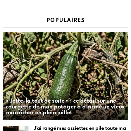
POPULAIRES
« Jette-la tout de suite » : ce détail sur une
courgette de mon potager a alarmé un vieux
maraîcher en plein juillet
J’ai rangé mes assiettes en pile toute ma