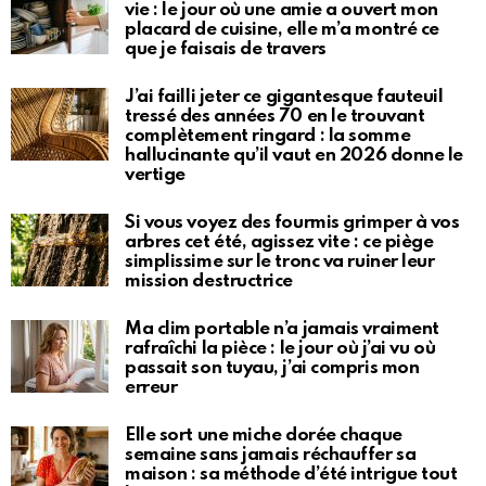
vie : le jour où une amie a ouvert mon
placard de cuisine, elle m’a montré ce
que je faisais de travers
J’ai failli jeter ce gigantesque fauteuil
tressé des années 70 en le trouvant
complètement ringard : la somme
hallucinante qu’il vaut en 2026 donne le
vertige
Si vous voyez des fourmis grimper à vos
arbres cet été, agissez vite : ce piège
simplissime sur le tronc va ruiner leur
mission destructrice
Ma clim portable n’a jamais vraiment
rafraîchi la pièce : le jour où j’ai vu où
passait son tuyau, j’ai compris mon
erreur
Elle sort une miche dorée chaque
semaine sans jamais réchauffer sa
maison : sa méthode d’été intrigue tout