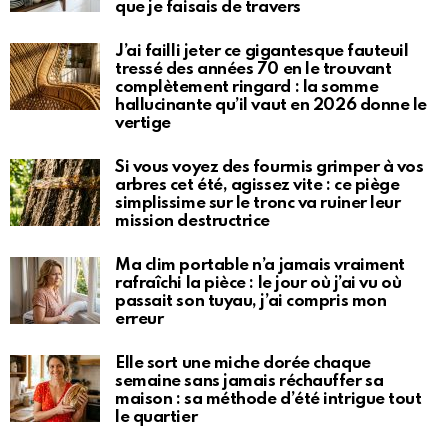
que je faisais de travers
J’ai failli jeter ce gigantesque fauteuil
tressé des années 70 en le trouvant
complètement ringard : la somme
hallucinante qu’il vaut en 2026 donne le
vertige
Si vous voyez des fourmis grimper à vos
arbres cet été, agissez vite : ce piège
simplissime sur le tronc va ruiner leur
mission destructrice
Ma clim portable n’a jamais vraiment
rafraîchi la pièce : le jour où j’ai vu où
passait son tuyau, j’ai compris mon
erreur
Elle sort une miche dorée chaque
semaine sans jamais réchauffer sa
maison : sa méthode d’été intrigue tout
le quartier