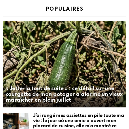
POPULAIRES
« Jette-la tout de suite » : ce détail sur une
courgette de mon potager a alarmé un vieux
maraîcher en plein juillet
J’ai rangé mes assiettes en pile toute ma
vie : le jour où une amie a ouvert mon
placard de cuisine, elle m’a montré ce