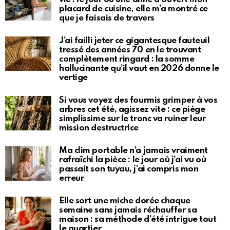
placard de cuisine, elle m’a montré ce
que je faisais de travers
J’ai failli jeter ce gigantesque fauteuil
tressé des années 70 en le trouvant
complètement ringard : la somme
hallucinante qu’il vaut en 2026 donne le
vertige
Si vous voyez des fourmis grimper à vos
arbres cet été, agissez vite : ce piège
simplissime sur le tronc va ruiner leur
mission destructrice
Ma clim portable n’a jamais vraiment
rafraîchi la pièce : le jour où j’ai vu où
passait son tuyau, j’ai compris mon
erreur
Elle sort une miche dorée chaque
semaine sans jamais réchauffer sa
maison : sa méthode d’été intrigue tout
le quartier