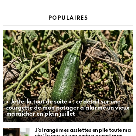
POPULAIRES
« Jette-la tout de suite » : ce détail sur une
courgette de mon potager a alarmé un vieux
maraîcher en plein juillet
J’ai rangé mes assiettes en pile toute ma
vie : le jour où une amie a ouvert mon