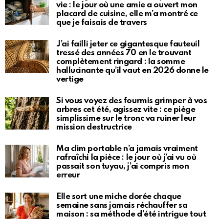
vie : le jour où une amie a ouvert mon
placard de cuisine, elle m’a montré ce
que je faisais de travers
J’ai failli jeter ce gigantesque fauteuil
tressé des années 70 en le trouvant
complètement ringard : la somme
hallucinante qu’il vaut en 2026 donne le
vertige
Si vous voyez des fourmis grimper à vos
arbres cet été, agissez vite : ce piège
simplissime sur le tronc va ruiner leur
mission destructrice
Ma clim portable n’a jamais vraiment
rafraîchi la pièce : le jour où j’ai vu où
passait son tuyau, j’ai compris mon
erreur
Elle sort une miche dorée chaque
semaine sans jamais réchauffer sa
maison : sa méthode d’été intrigue tout