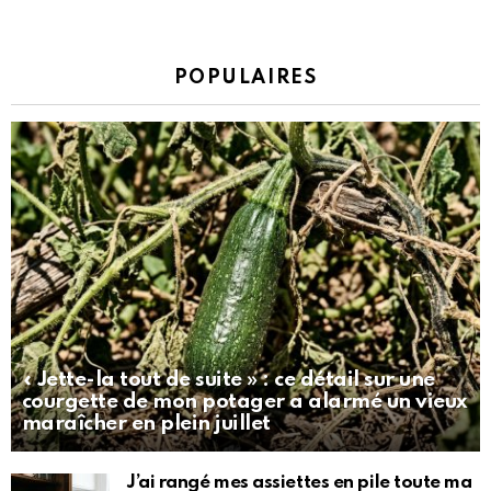
POPULAIRES
« Jette-la tout de suite » : ce détail sur une
courgette de mon potager a alarmé un vieux
maraîcher en plein juillet
J’ai rangé mes assiettes en pile toute ma