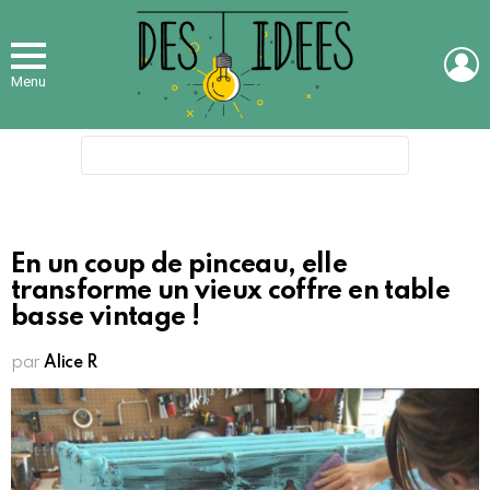
L
Menu
Search
for:
En un coup de pinceau, elle
transforme un vieux coffre en table
basse vintage !
par
Alice R