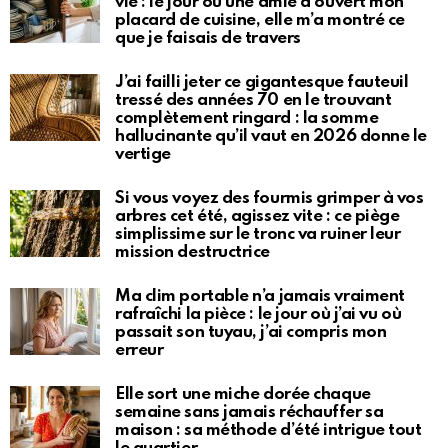
vie : le jour où une amie a ouvert mon
placard de cuisine, elle m’a montré ce
que je faisais de travers
J’ai failli jeter ce gigantesque fauteuil
tressé des années 70 en le trouvant
complètement ringard : la somme
hallucinante qu’il vaut en 2026 donne le
vertige
Si vous voyez des fourmis grimper à vos
arbres cet été, agissez vite : ce piège
simplissime sur le tronc va ruiner leur
mission destructrice
Ma clim portable n’a jamais vraiment
rafraîchi la pièce : le jour où j’ai vu où
passait son tuyau, j’ai compris mon
erreur
Elle sort une miche dorée chaque
semaine sans jamais réchauffer sa
maison : sa méthode d’été intrigue tout