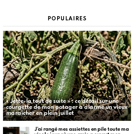
POPULAIRES
« Jette-la tout de suite » : ce détail sur une
courgette de mon potager a alarmé un vieux
maraîcher en plein juillet
J’ai rangé mes assiettes en pile toute ma