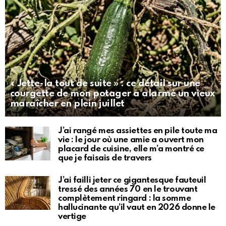
« Jette-la tout de suite » : ce détail sur une
courgette de mon potager a alarmé un vieux
maraîcher en plein juillet
J’ai rangé mes assiettes en pile toute ma
vie : le jour où une amie a ouvert mon
placard de cuisine, elle m’a montré ce
que je faisais de travers
J’ai failli jeter ce gigantesque fauteuil
tressé des années 70 en le trouvant
complètement ringard : la somme
hallucinante qu’il vaut en 2026 donne le
vertige