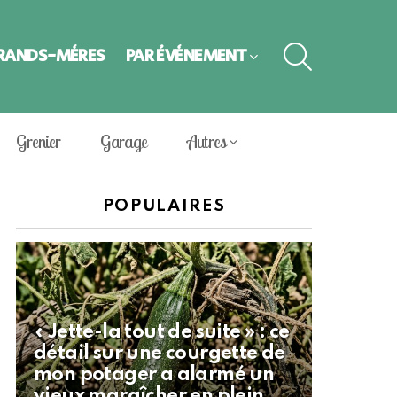
SEARCH
GRANDS-MÈRES
PAR ÉVÈNEMENT
Grenier
Garage
Autres
POPULAIRES
« Jette-la tout de suite » : ce
détail sur une courgette de
mon potager a alarmé un
vieux maraîcher en plein