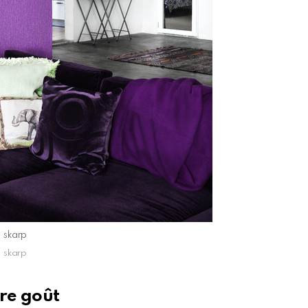
skarp
skarp
tre goût