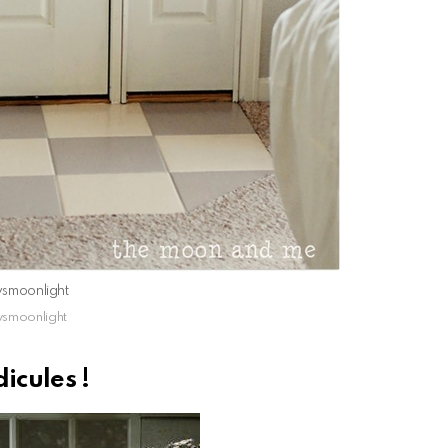
lysmoonlight
lysmoonlight
dicules !