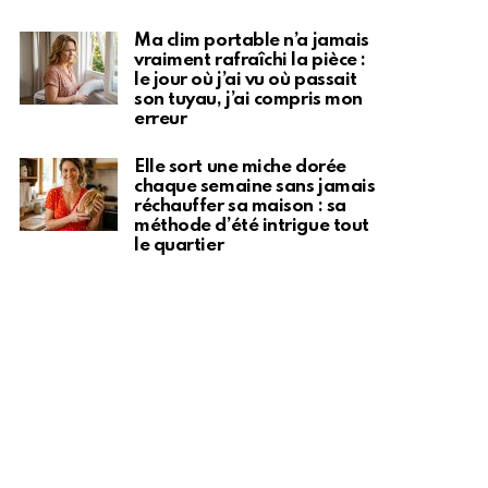
Ma clim portable n’a jamais
vraiment rafraîchi la pièce :
le jour où j’ai vu où passait
son tuyau, j’ai compris mon
erreur
Elle sort une miche dorée
chaque semaine sans jamais
réchauffer sa maison : sa
méthode d’été intrigue tout
le quartier