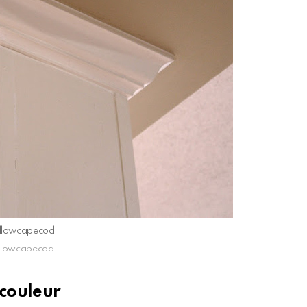
ellowcapecod
ellowcapecod
 couleur