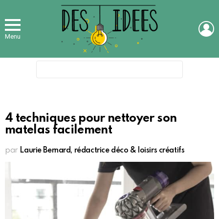
L
Menu
Search
for:
4 techniques pour nettoyer son
matelas facilement
par
Laurie Bernard, rédactrice déco & loisirs créatifs