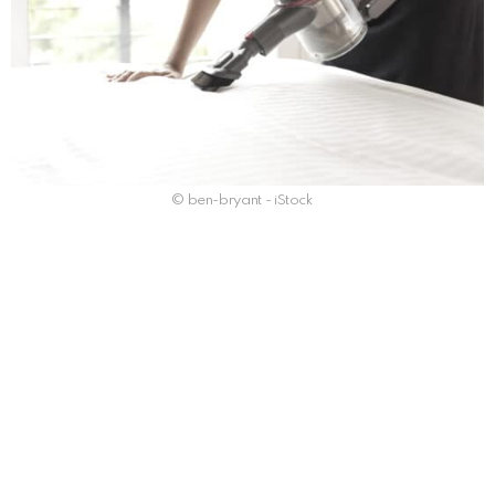
© ben-bryant - iStock