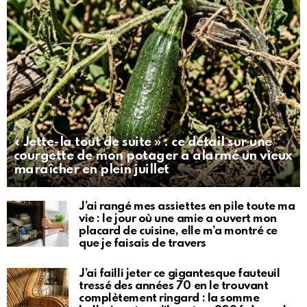
« Jette-la tout de suite » : ce détail sur une
courgette de mon potager a alarmé un vieux
maraîcher en plein juillet
J’ai rangé mes assiettes en pile toute ma
vie : le jour où une amie a ouvert mon
placard de cuisine, elle m’a montré ce
que je faisais de travers
J’ai failli jeter ce gigantesque fauteuil
tressé des années 70 en le trouvant
complètement ringard : la somme