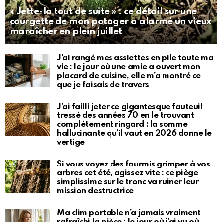
« Jette-la tout de suite » : ce détail sur une
courgette de mon potager a alarmé un vieux
maraîcher en plein juillet
J’ai rangé mes assiettes en pile toute ma
vie : le jour où une amie a ouvert mon
placard de cuisine, elle m’a montré ce
que je faisais de travers
J’ai failli jeter ce gigantesque fauteuil
tressé des années 70 en le trouvant
complètement ringard : la somme
hallucinante qu’il vaut en 2026 donne le
vertige
Si vous voyez des fourmis grimper à vos
arbres cet été, agissez vite : ce piège
simplissime sur le tronc va ruiner leur
mission destructrice
Ma clim portable n’a jamais vraiment
rafraîchi la pièce : le jour où j’ai vu où