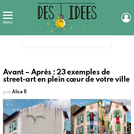
L
Menu
Search
for:
Avant – Après : 23 exemples de
street-art en plein cœur de votre ville
par
Alice R