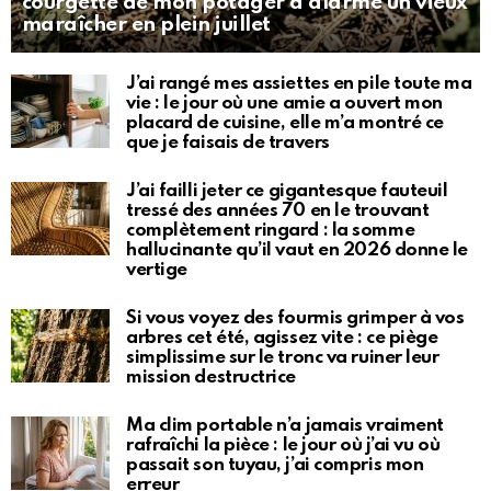
courgette de mon potager a alarmé un vieux
maraîcher en plein juillet
J’ai rangé mes assiettes en pile toute ma
vie : le jour où une amie a ouvert mon
placard de cuisine, elle m’a montré ce
que je faisais de travers
J’ai failli jeter ce gigantesque fauteuil
tressé des années 70 en le trouvant
complètement ringard : la somme
hallucinante qu’il vaut en 2026 donne le
vertige
Si vous voyez des fourmis grimper à vos
arbres cet été, agissez vite : ce piège
simplissime sur le tronc va ruiner leur
mission destructrice
Ma clim portable n’a jamais vraiment
rafraîchi la pièce : le jour où j’ai vu où
passait son tuyau, j’ai compris mon
erreur