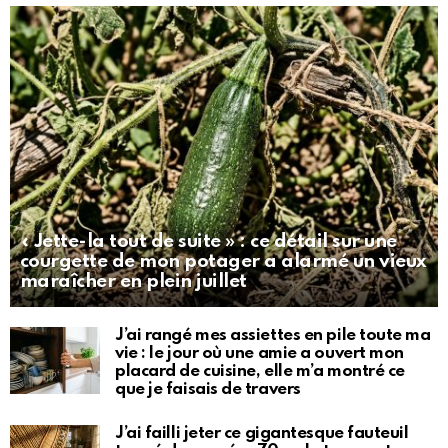
« Jette-la tout de suite » : ce détail sur une
courgette de mon potager a alarmé un vieux
maraîcher en plein juillet
J’ai rangé mes assiettes en pile toute ma
vie : le jour où une amie a ouvert mon
placard de cuisine, elle m’a montré ce
que je faisais de travers
J’ai failli jeter ce gigantesque fauteuil