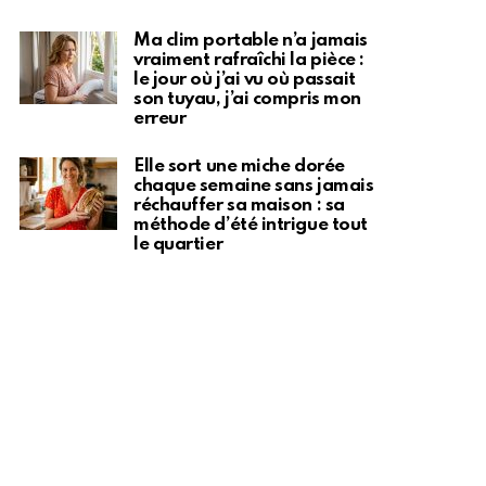
Ma clim portable n’a jamais
vraiment rafraîchi la pièce :
le jour où j’ai vu où passait
son tuyau, j’ai compris mon
erreur
Elle sort une miche dorée
chaque semaine sans jamais
réchauffer sa maison : sa
méthode d’été intrigue tout
le quartier