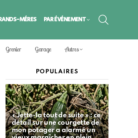
SEARCH
GRANDS-MÈRES
PAR ÉVÈNEMENT
Grenier
Garage
Autres
POPULAIRES
« Jette-la tout de suite » : ce
détail sur une courgette de
mon potager a alarmé un
vieux maraîcher en plein