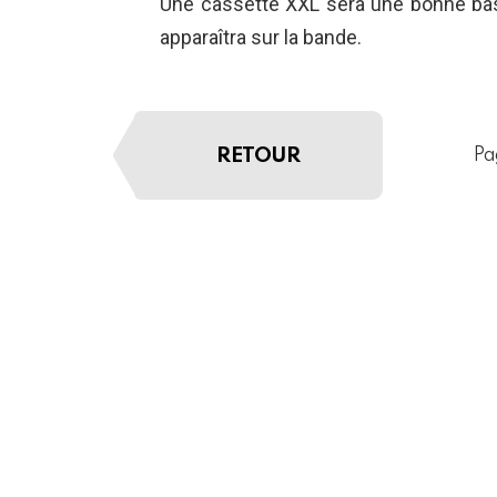
Une cassette XXL sera une bonne ba
apparaîtra sur la bande.
RETOUR
Pa