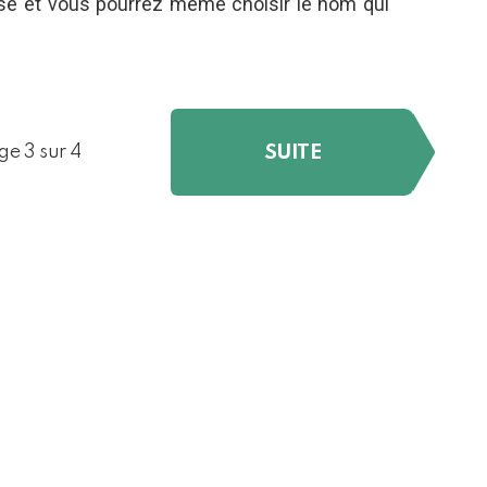
se et vous pourrez même choisir le nom qui
SUITE
ge 3 sur 4