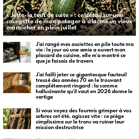
« Jette-la tout de suite » : ce détail sur une
courgette de mon potager a alarmé un vieux
maraîcher en plein juillet
J’ai rangé mes assiettes en pile toute ma
vie : le jour où une amie a ouvert mon
placard de cuisine, elle m’a montré ce
que je faisais de travers
J’ai failli jeter ce gigantesque fauteuil
tressé des années 70 en le trouvant
complètement ringard : la somme
hallucinante qu’il vaut en 2026 donne le
vertige
Si vous voyez des fourmis grimper à vos
arbres cet été, agissez vite : ce piège
simplissime sur le tronc va ruiner leur
mission destructrice