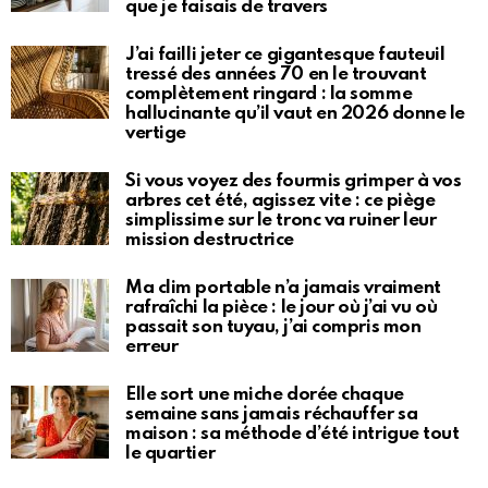
que je faisais de travers
J’ai failli jeter ce gigantesque fauteuil
tressé des années 70 en le trouvant
complètement ringard : la somme
hallucinante qu’il vaut en 2026 donne le
vertige
Si vous voyez des fourmis grimper à vos
arbres cet été, agissez vite : ce piège
simplissime sur le tronc va ruiner leur
mission destructrice
Ma clim portable n’a jamais vraiment
rafraîchi la pièce : le jour où j’ai vu où
passait son tuyau, j’ai compris mon
erreur
Elle sort une miche dorée chaque
semaine sans jamais réchauffer sa
maison : sa méthode d’été intrigue tout
le quartier