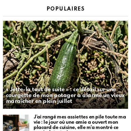
POPULAIRES
« Jette-la tout de suite » : ce détail sur une
courgette de mon potager a alarmé un vieux
maraîcher en plein juillet
J’ai rangé mes assiettes en pile toute ma
vie : le jour où une amie a ouvert mon
placard de cuisine, elle m’a montré ce