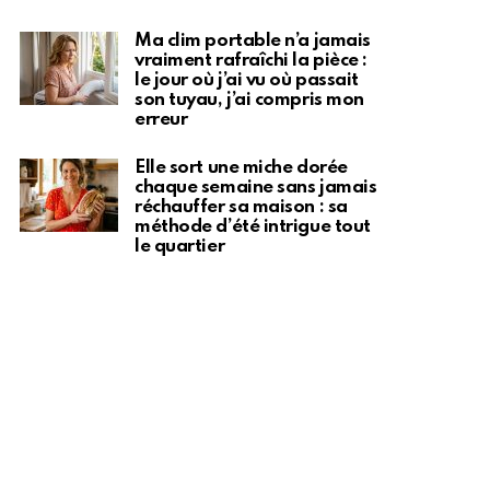
Ma clim portable n’a jamais
vraiment rafraîchi la pièce :
le jour où j’ai vu où passait
son tuyau, j’ai compris mon
erreur
Elle sort une miche dorée
chaque semaine sans jamais
réchauffer sa maison : sa
méthode d’été intrigue tout
le quartier