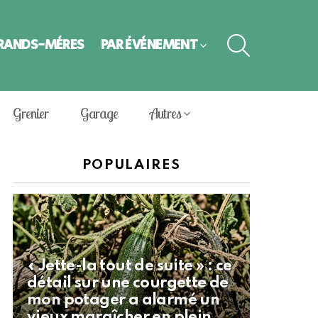
SEARCH
GRANDS-MÈRES
PAR ÉVÈNEMENT
Grenier
Garage
Autres
POPULAIRES
« Jette-la tout de suite » : ce
détail sur une courgette de
mon potager a alarmé un
vieux maraîcher en plein