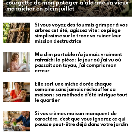
courgette de mon potager a alarmé un vieux
maraîcher en plein juillet
Si vous voyez des fourmis grimper à vos
arbres cet été, agissez vite : ce piège
simplissime sur le tronc va ruiner leur
mission destructrice
Ma clim portable n’a jamais vraiment
rafraîchi la pièce : le jour où j’ai vu où
passait son tuyau, j’ai compris mon
erreur
Elle sort une miche dorée chaque
semaine sans jamais réchauffer sa
maison : sa méthode d’été intrigue tout
le quartier
Si vos crèmes maison manquent de
caractère, c’est que vous ignorez ce qui
pousse peut-être déjà dans votre jardin