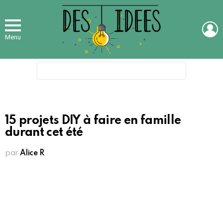
L
Menu
Search
for:
15 projets DIY à faire en famille
durant cet été
par
Alice R