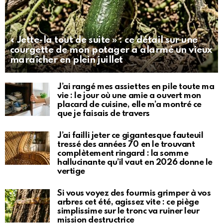
« Jette-la tout de suite » : ce détail sur une
courgette de mon potager a alarmé un vieux
maraîcher en plein juillet
J’ai rangé mes assiettes en pile toute ma
vie : le jour où une amie a ouvert mon
placard de cuisine, elle m’a montré ce
que je faisais de travers
J’ai failli jeter ce gigantesque fauteuil
tressé des années 70 en le trouvant
complètement ringard : la somme
hallucinante qu’il vaut en 2026 donne le
vertige
Si vous voyez des fourmis grimper à vos
arbres cet été, agissez vite : ce piège
simplissime sur le tronc va ruiner leur
mission destructrice