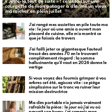
« Jette-la tout de suite » : ce détail sur une
courgette de mon potager a alarmé un vieux
maraîcher en plein juillet
J’ai rangé mes assiettes en pile toute ma
vie : le jour où une amie a ouvert mon
placard de cuisine, elle m’a montré ce
que je faisais de travers
J’ai failli jeter ce gigantesque fauteuil
tressé des années 70 en le trouvant
complètement ringard : la somme
hallucinante qu’il vaut en 2026 donne le
vertige
Si vous voyez des fourmis grimper à vos
arbres cet été, agissez vite : ce piège
simplissime sur le tronc va ruiner leur
mission destructrice
Ma clim portable n’a jamais vraiment
rafraîchi la pièce : le jour où j’ai vu où
passait son tuyau, j’ai compris mon