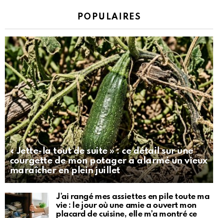
POPULAIRES
« Jette-la tout de suite » : ce détail sur une
courgette de mon potager a alarmé un vieux
maraîcher en plein juillet
J’ai rangé mes assiettes en pile toute ma
vie : le jour où une amie a ouvert mon
placard de cuisine, elle m’a montré ce