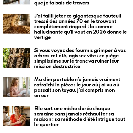
que je faisais de travers
J’ai failli jeter ce gigantesque fauteuil
tressé des années 70 en le trouvant
complètement ringard : la somme
hallucinante qu’il vaut en 2026 donne le
vertige
Si vous voyez des fourmis grimper à vos
arbres cet été, agissez vite : ce piège
simplissime sur le tronc va ruiner leur
mission destructrice
Ma clim portable n’a jamais vraiment
rafraîchi la pièce : le jour où j’ai vu où
passait son tuyau, j’ai compris mon
erreur
Elle sort une miche dorée chaque
semaine sans jamais réchauffer sa
maison : sa méthode d’été intrigue tout
le quartier