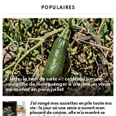
POPULAIRES
« Jette-la tout de suite » : ce détail sur une
courgette de mon potager a alarmé un vieux
maraîcher en plein juillet
J’ai rangé mes assiettes en pile toute ma
vie : le jour où une amie a ouvert mon
placard de cuisine, elle m’a montré ce