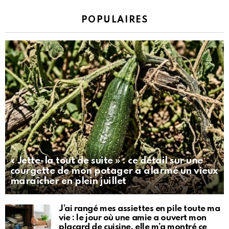
POPULAIRES
« Jette-la tout de suite » : ce détail sur une
courgette de mon potager a alarmé un vieux
maraîcher en plein juillet
J’ai rangé mes assiettes en pile toute ma
vie : le jour où une amie a ouvert mon
placard de cuisine, elle m’a montré ce