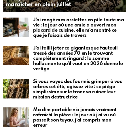
maraîcher en plein juillet
J’ai rangé mes assiettes en pile toute ma
vie : le jour où une amie a ouvert mon
placard de cuisine, elle m’a montré ce
que je faisais de travers
J’ai failli jeter ce gigantesque fauteuil
tressé des années 70 en le trouvant
complètement ringard : la somme
hallucinante qu’il vaut en 2026 donne le
vertige
Si vous voyez des fourmis grimper à vos
arbres cet été, agissez vite : ce piège
simplissime sur le tronc va ruiner leur
mission destructrice
Ma clim portable n’a jamais vraiment
rafraîchi la pièce : le jour où j’ai vu où
passait son tuyau, j’ai compris mon
erreur