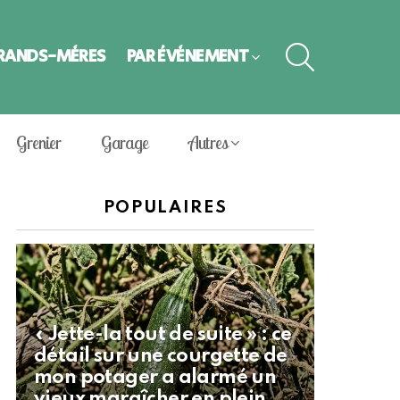
SEARCH
GRANDS-MÈRES
PAR ÉVÈNEMENT
Grenier
Garage
Autres
POPULAIRES
« Jette-la tout de suite » : ce
détail sur une courgette de
mon potager a alarmé un
vieux maraîcher en plein