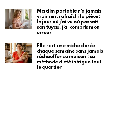
Ma clim portable n’a jamais
vraiment rafraîchi la pièce :
le jour où j’ai vu où passait
son tuyau, j’ai compris mon
erreur
Elle sort une miche dorée
chaque semaine sans jamais
réchauffer sa maison : sa
méthode d’été intrigue tout
le quartier