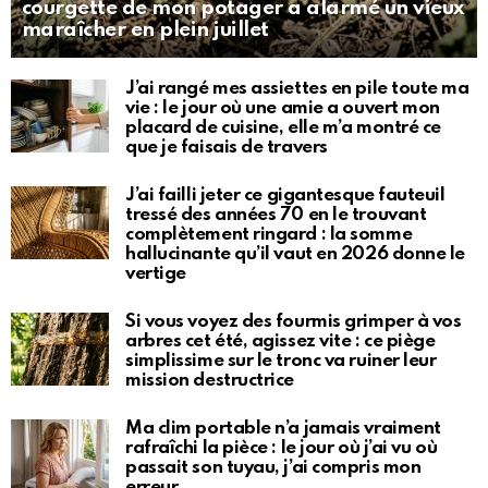
courgette de mon potager a alarmé un vieux
maraîcher en plein juillet
J’ai rangé mes assiettes en pile toute ma
vie : le jour où une amie a ouvert mon
placard de cuisine, elle m’a montré ce
que je faisais de travers
J’ai failli jeter ce gigantesque fauteuil
tressé des années 70 en le trouvant
complètement ringard : la somme
hallucinante qu’il vaut en 2026 donne le
vertige
Si vous voyez des fourmis grimper à vos
arbres cet été, agissez vite : ce piège
simplissime sur le tronc va ruiner leur
mission destructrice
Ma clim portable n’a jamais vraiment
rafraîchi la pièce : le jour où j’ai vu où
passait son tuyau, j’ai compris mon
erreur