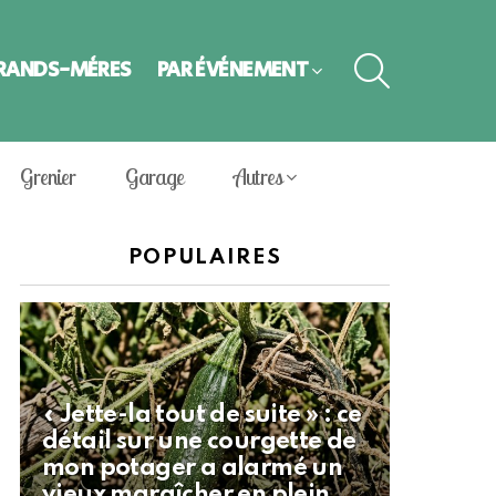
SEARCH
GRANDS-MÈRES
PAR ÉVÈNEMENT
Grenier
Garage
Autres
POPULAIRES
« Jette-la tout de suite » : ce
détail sur une courgette de
mon potager a alarmé un
vieux maraîcher en plein