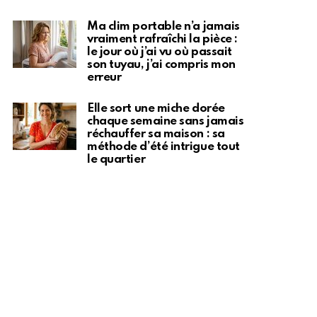
Ma clim portable n’a jamais
vraiment rafraîchi la pièce :
le jour où j’ai vu où passait
son tuyau, j’ai compris mon
erreur
Elle sort une miche dorée
chaque semaine sans jamais
réchauffer sa maison : sa
méthode d’été intrigue tout
le quartier