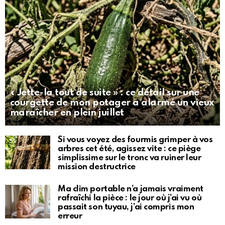
« Jette-la tout de suite » : ce détail sur une
courgette de mon potager a alarmé un vieux
maraîcher en plein juillet
Si vous voyez des fourmis grimper à vos
arbres cet été, agissez vite : ce piège
simplissime sur le tronc va ruiner leur
mission destructrice
Ma clim portable n’a jamais vraiment
rafraîchi la pièce : le jour où j’ai vu où
passait son tuyau, j’ai compris mon
erreur