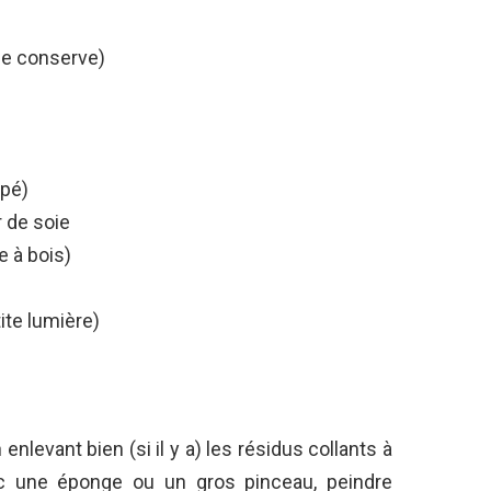
 de conserve)
upé)
 de soie
e à bois)
ite lumière)
 enlevant bien (si il y a) les résidus collants à
vec une éponge ou un gros pinceau, peindre