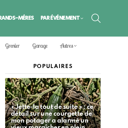
SEARCH
GRANDS-MÈRES
PAR ÉVÈNEMENT
Grenier
Garage
Autres
POPULAIRES
« Jette-la tout de suite » : ce
détail sur une courgette de
mon potager a alarmé un
vieux maraîcher en plein