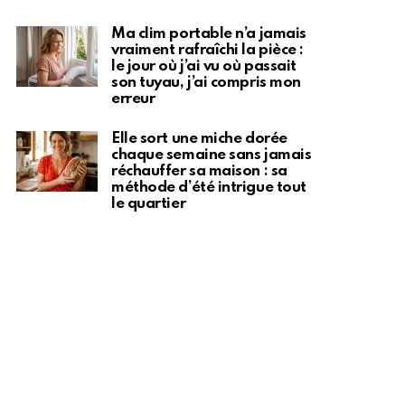
Ma clim portable n’a jamais
vraiment rafraîchi la pièce :
le jour où j’ai vu où passait
son tuyau, j’ai compris mon
erreur
Elle sort une miche dorée
chaque semaine sans jamais
réchauffer sa maison : sa
méthode d’été intrigue tout
le quartier