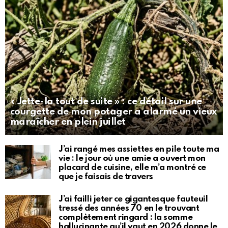
« Jette-la tout de suite » : ce détail sur une
courgette de mon potager a alarmé un vieux
maraîcher en plein juillet
J’ai rangé mes assiettes en pile toute ma
vie : le jour où une amie a ouvert mon
placard de cuisine, elle m’a montré ce
que je faisais de travers
J’ai failli jeter ce gigantesque fauteuil
tressé des années 70 en le trouvant
complètement ringard : la somme
hallucinante qu’il vaut en 2026 donne le