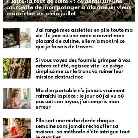
« Jette-la tout de suite » : ce détail sur une
courgette de mon potager a alarmé un vieux
maraîcher en plein juillet
J’ai rangé mes assiettes en pile toute ma
vie : le jour où une amie a ouvert mon
placard de cuisine, elle m’a montré ce
que je faisais de travers
Si vous voyez des fourmis grimper à vos
arbres cet été, agissez vite : ce piège
simplissime sur le tronc va ruiner leur
mission destructrice
Ma clim portable n’a jamais vraiment
rafraîchi la pièce : le jour où j’ai vu où
passait son tuyau, j’ai compris mon
erreur
Elle sort une miche dorée chaque
semaine sans jamais réchauffer sa
maison : sa méthode d’été intrigue tout
le quartier