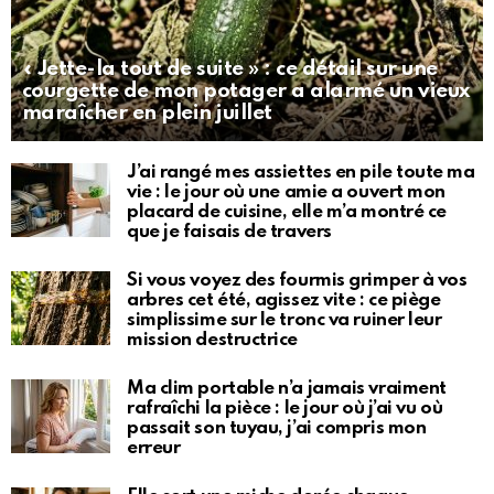
« Jette-la tout de suite » : ce détail sur une
courgette de mon potager a alarmé un vieux
maraîcher en plein juillet
J’ai rangé mes assiettes en pile toute ma
vie : le jour où une amie a ouvert mon
placard de cuisine, elle m’a montré ce
que je faisais de travers
Si vous voyez des fourmis grimper à vos
arbres cet été, agissez vite : ce piège
simplissime sur le tronc va ruiner leur
mission destructrice
Ma clim portable n’a jamais vraiment
rafraîchi la pièce : le jour où j’ai vu où
passait son tuyau, j’ai compris mon
erreur