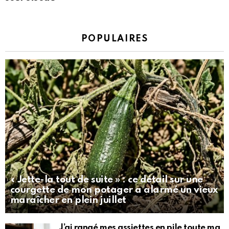
POPULAIRES
« Jette-la tout de suite » : ce détail sur une
courgette de mon potager a alarmé un vieux
maraîcher en plein juillet
J’ai rangé mes assiettes en pile toute ma