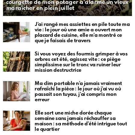
courgette de mon potager a alarmé un vieux
maraîcher en plein juillet
J’ai rangé mes assiettes en pile toute ma
vie : le jour où une amie a ouvert mon
placard de cuisine, elle m’a montré ce
que je faisais de travers
Si vous voyez des fourmis grimper à vos
arbres cet été, agissez vite : ce piège
simplissime sur le tronc va ruiner leur
mission destructrice
Ma clim portable n’a jamais vraiment
rafraîchi la pièce : le jour où j’ai vu où
passait son tuyau, j’ai compris mon
erreur
Elle sort une miche dorée chaque
semaine sans jamais réchauffer sa
maison : sa méthode d’été intrigue tout
le quartier