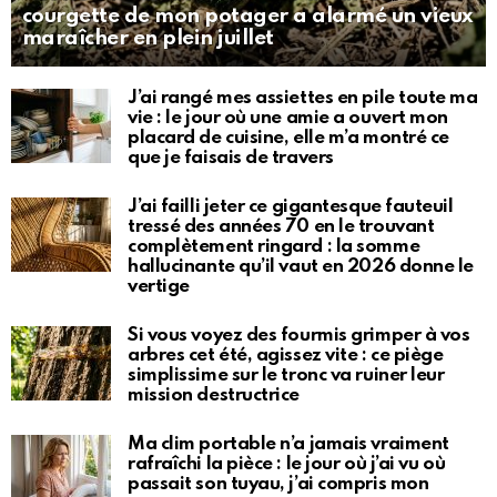
courgette de mon potager a alarmé un vieux
maraîcher en plein juillet
J’ai rangé mes assiettes en pile toute ma
vie : le jour où une amie a ouvert mon
placard de cuisine, elle m’a montré ce
que je faisais de travers
J’ai failli jeter ce gigantesque fauteuil
tressé des années 70 en le trouvant
complètement ringard : la somme
hallucinante qu’il vaut en 2026 donne le
vertige
Si vous voyez des fourmis grimper à vos
arbres cet été, agissez vite : ce piège
simplissime sur le tronc va ruiner leur
mission destructrice
Ma clim portable n’a jamais vraiment
rafraîchi la pièce : le jour où j’ai vu où
passait son tuyau, j’ai compris mon