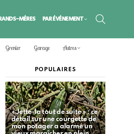
SEARCH
GRANDS-MÈRES
PAR ÉVÈNEMENT
Grenier
Garage
Autres
POPULAIRES
« Jette-la tout de suite » : ce
détail sur une courgette de
mon potager a alarmé un
vieux maraîcher en plein