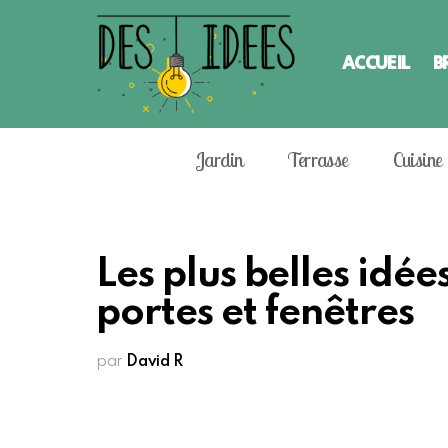
ACCUEIL
B
Jardin
Terrasse
Cuisine
Les plus belles idée
portes et fenêtres
par
David R