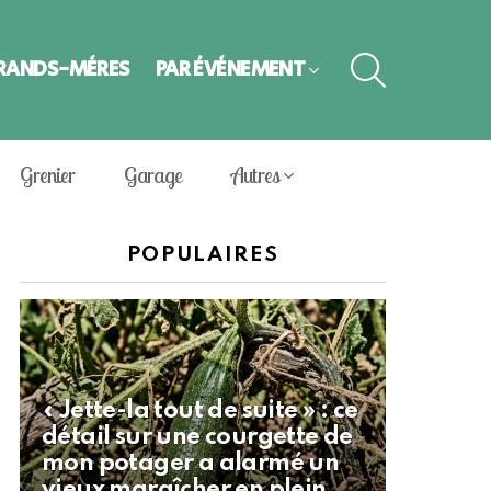
SEARCH
GRANDS-MÈRES
PAR ÉVÈNEMENT
Grenier
Garage
Autres
POPULAIRES
« Jette-la tout de suite » : ce
détail sur une courgette de
mon potager a alarmé un
vieux maraîcher en plein