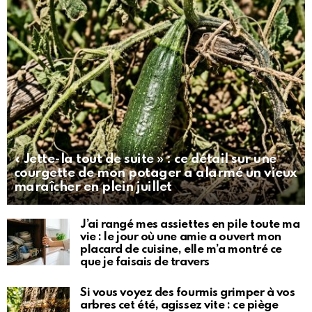
« Jette-la tout de suite » : ce détail sur une
courgette de mon potager a alarmé un vieux
maraîcher en plein juillet
J’ai rangé mes assiettes en pile toute ma
vie : le jour où une amie a ouvert mon
placard de cuisine, elle m’a montré ce
que je faisais de travers
Si vous voyez des fourmis grimper à vos
arbres cet été, agissez vite : ce piège