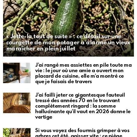
« Jette-la tout de suite » : ce détail sur une
courgette de mon potager a alarmé un vieux
maraîcher en plein juillet
J’ai rangé mes assiettes en pile toute ma
vie : le jour où une amie a ouvert mon
placard de cuisine, elle m’a montré ce
que je faisais de travers
J’ai failli jeter ce gigantesque fauteuil
tressé des années 70 en le trouvant
complètement ringard : la somme
hallucinante qu’il vaut en 2026 donne le
vertige
Si vous voyez des fourmis grimper à vos
arbres cet été, agissez vite : ce piège