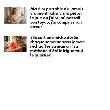
Ma clim portable n’a jamais
vraiment rafraîchi la pièce :
le jour où j’ai vu où passait
son tuyau, j’ai compris mon
erreur
Elle sort une miche dorée
chaque semaine sans jamais
réchauffer sa maison : sa
méthode d’été intrigue tout
le quartier