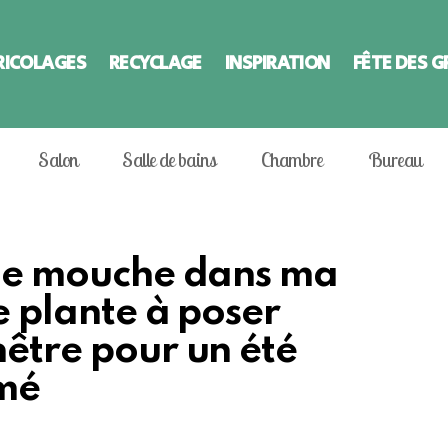
RICOLAGES
RECYCLAGE
INSPIRATION
FÊTE DES 
Salon
Salle de bains
Chambre
Bureau
eule mouche dans ma
e plante à poser
nêtre pour un été
umé