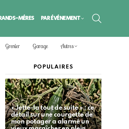
SEARCH
GRANDS-MÈRES
PAR ÉVÈNEMENT
Grenier
Garage
Autres
POPULAIRES
« Jette-la tout de suite » : ce
détail sur une courgette de
mon potager a alarmé un
vieux maraîcher en plein