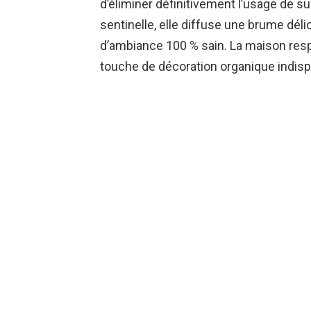
d’éliminer définitivement l’usage de s
sentinelle, elle diffuse une brume dél
d’ambiance 100 % sain. La maison respi
touche de décoration organique indis