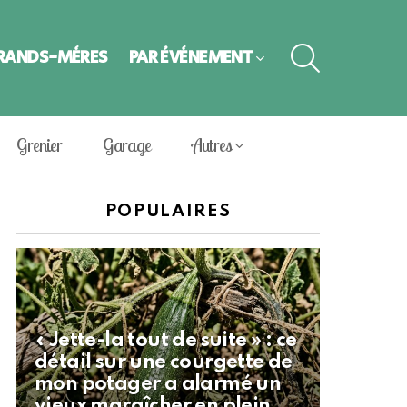
SEARCH
GRANDS-MÈRES
PAR ÉVÈNEMENT
Grenier
Garage
Autres
POPULAIRES
« Jette-la tout de suite » : ce
détail sur une courgette de
mon potager a alarmé un
vieux maraîcher en plein