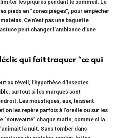
t limiter les piqûres pendant le sommeil.
Le
er ses pieds en “zones pièges”, pour empêcher
e matelas.
Ce n’est pas une baguette
 astuce peut changer l’ambiance d’une
déclic qui fait traquer “ce qui
t au réveil, l’hypothèse d’insectes
ble, surtout si les marques sont
ndroit.
Les moustiques, eux, laissent
 on les repère parfois à l’oreille ou sur les
 de “nouveauté” chaque matin, comme si la
animait la nuit.
Sans tomber dans
: coutures du matelas, angles, lattes,