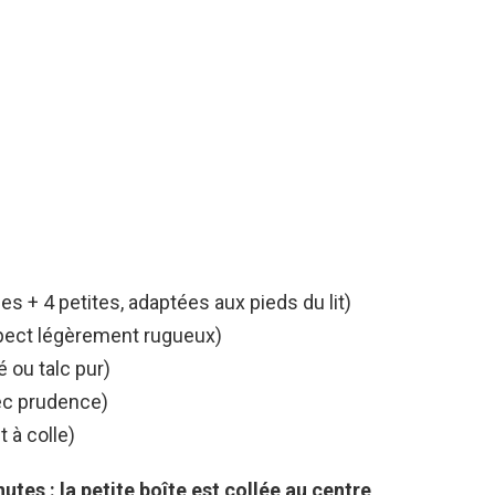
es + 4 petites, adaptées aux pieds du lit)
ect légèrement rugueux)
 ou talc pur)
vec prudence)
t à colle)
tes : la petite boîte est collée au centre