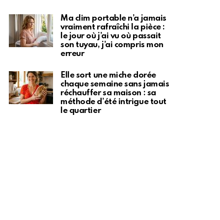
Ma clim portable n’a jamais
vraiment rafraîchi la pièce :
le jour où j’ai vu où passait
son tuyau, j’ai compris mon
erreur
Elle sort une miche dorée
chaque semaine sans jamais
réchauffer sa maison : sa
méthode d’été intrigue tout
le quartier