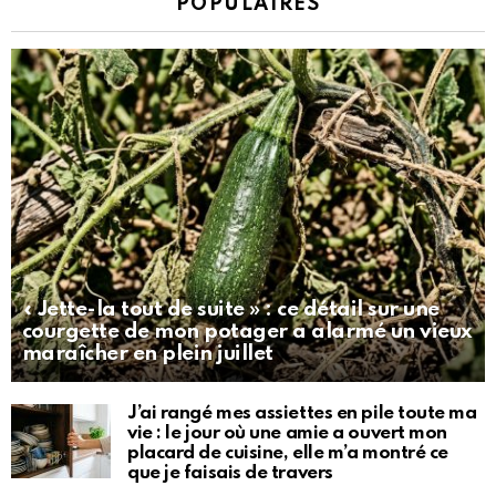
POPULAIRES
« Jette-la tout de suite » : ce détail sur une
courgette de mon potager a alarmé un vieux
maraîcher en plein juillet
J’ai rangé mes assiettes en pile toute ma
vie : le jour où une amie a ouvert mon
placard de cuisine, elle m’a montré ce
que je faisais de travers