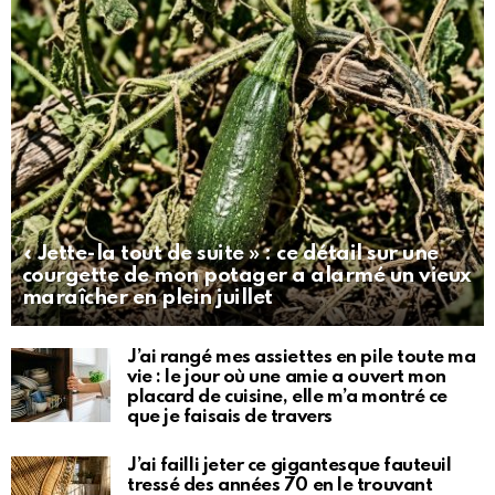
« Jette-la tout de suite » : ce détail sur une
courgette de mon potager a alarmé un vieux
maraîcher en plein juillet
J’ai rangé mes assiettes en pile toute ma
vie : le jour où une amie a ouvert mon
placard de cuisine, elle m’a montré ce
que je faisais de travers
J’ai failli jeter ce gigantesque fauteuil
tressé des années 70 en le trouvant