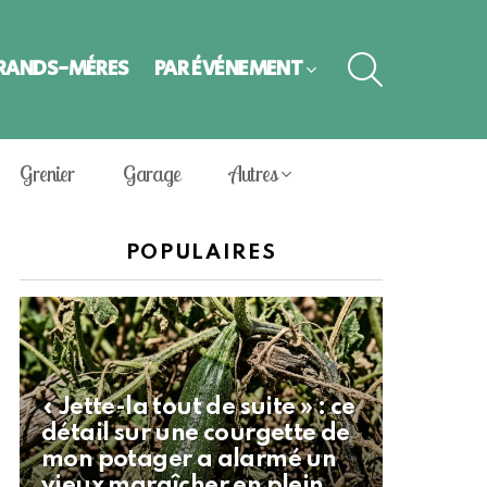
SEARCH
GRANDS-MÈRES
PAR ÉVÈNEMENT
Grenier
Garage
Autres
POPULAIRES
« Jette-la tout de suite » : ce
détail sur une courgette de
mon potager a alarmé un
vieux maraîcher en plein