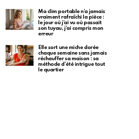
Ma clim portable n’a jamais
vraiment rafraîchi la pièce :
le jour où j’ai vu où passait
son tuyau, j’ai compris mon
erreur
Elle sort une miche dorée
chaque semaine sans jamais
réchauffer sa maison : sa
méthode d’été intrigue tout
le quartier