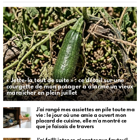
« Jette-la tout de suite » : ce détail sur une
courgette de mon potager a alarmé un vieux
maraîcher en plein juillet
J’ai rangé mes assiettes en pile toute ma
vie : le jour où une amie a ouvert mon
placard de cuisine, elle m’a montré ce
que je faisais de travers