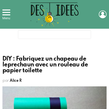
L
Menu
Search
for:
DIY : Fabriquez un chapeau de
leprechaun avec un rouleau de
papier toilette
par
Alice R