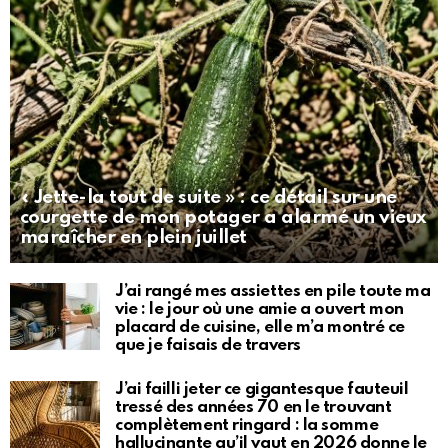
« Jette-la tout de suite » : ce détail sur une
courgette de mon potager a alarmé un vieux
maraîcher en plein juillet
J’ai rangé mes assiettes en pile toute ma
vie : le jour où une amie a ouvert mon
placard de cuisine, elle m’a montré ce
que je faisais de travers
J’ai failli jeter ce gigantesque fauteuil
tressé des années 70 en le trouvant
complètement ringard : la somme
hallucinante qu’il vaut en 2026 donne le