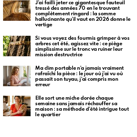
J’ai failli jeter ce gigantesque fauteuil
tressé des années 70 en le trouvant
complètement ringard : la somme
hallucinante qu’il vaut en 2026 donne le
vertige
Si vous voyez des fourmis grimper à vos
arbres cet été, agissez vite : ce piège
simplissime sur le tronc va ruiner leur
mission destructrice
Ma clim portable n’a jamais vraiment
rafraîchi la pièce : le jour où j’ai vu où
passait son tuyau, j’ai compris mon
erreur
Elle sort une miche dorée chaque
semaine sans jamais réchauffer sa
maison : sa méthode d’été intrigue tout
le quartier