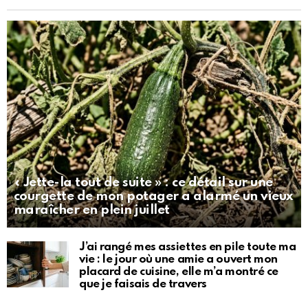
« Jette-la tout de suite » : ce détail sur une
courgette de mon potager a alarmé un vieux
maraîcher en plein juillet
J’ai rangé mes assiettes en pile toute ma
vie : le jour où une amie a ouvert mon
placard de cuisine, elle m’a montré ce
que je faisais de travers