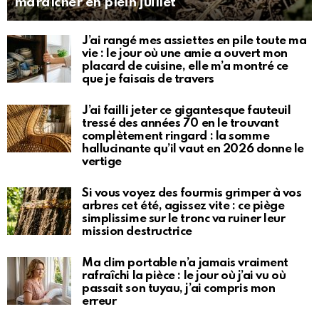
maraîcher en plein juillet
J’ai rangé mes assiettes en pile toute ma
vie : le jour où une amie a ouvert mon
placard de cuisine, elle m’a montré ce
que je faisais de travers
J’ai failli jeter ce gigantesque fauteuil
tressé des années 70 en le trouvant
complètement ringard : la somme
hallucinante qu’il vaut en 2026 donne le
vertige
Si vous voyez des fourmis grimper à vos
arbres cet été, agissez vite : ce piège
simplissime sur le tronc va ruiner leur
mission destructrice
Ma clim portable n’a jamais vraiment
rafraîchi la pièce : le jour où j’ai vu où
passait son tuyau, j’ai compris mon
erreur